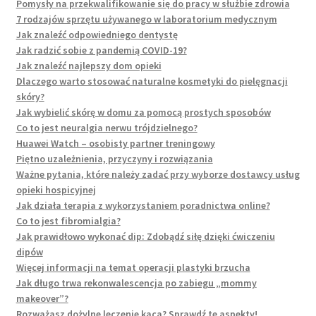
Pomysły na przekwalifikowanie się do pracy w służbie zdrowia
7 rodzajów sprzętu używanego w laboratorium medycznym
Jak znaleźć odpowiedniego dentystę
Jak radzić sobie z pandemią COVID-19?
Jak znaleźć najlepszy dom opieki
Dlaczego warto stosować naturalne kosmetyki do pielęgnacji
skóry?
Jak wybielić skórę w domu za pomocą prostych sposobów
Co to jest neuralgia nerwu trójdzielnego?
Huawei Watch – osobisty partner treningowy
Piętno uzależnienia, przyczyny i rozwiązania
Ważne pytania, które należy zadać przy wyborze dostawcy usług
opieki hospicyjnej
Jak działa terapia z wykorzystaniem poradnictwa online?
Co to jest fibromialgia?
Jak prawidłowo wykonać dip: Zdobądź siłę dzięki ćwiczeniu
dipów
Więcej informacji na temat operacji plastyki brzucha
Jak długo trwa rekonwalescencja po zabiegu „mommy
makeover”?
Rozważasz dożylne leczenie kaca? Sprawdź te aspekty!