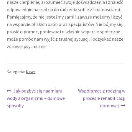
nasze cierpienie, zrozumieć swoje doświadczenia i znaleźć
odpowiednie narzędzia do radzenia sobie z trudnościami.
Pamiętajmy, że nie jesteśmy sami i zawsze możemy liczyć
na wsparcie bliskich osób oraz specjalistów. Nie bójmy się
prosić o pomoc, ponieważ to właśnie wsparcie społeczne
może pomóc nam wyjść z trudnej sytuacji i odzyskać nasze
zdrowie psychiczne.
Kategoria:
News
Nawigacja
Poprzedni
Następny
Jak pozbyć się nadmiaru
Współpraca z rodziną w
wpis:
wpis:
wody z organizmu – domowe
procesie rehabilitacji
wpisu
sposoby
domowej