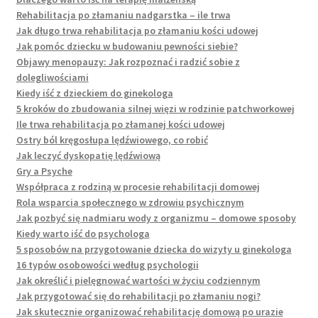
Rehabilitacja po złamaniu nadgarstka – ile trwa
Jak długo trwa rehabilitacja po złamaniu kości udowej
Jak pomóc dziecku w budowaniu pewności siebie?
Objawy menopauzy: Jak rozpoznać i radzić sobie z
dolegliwościami
Kiedy iść z dzieckiem do ginekologa
5 kroków do zbudowania silnej więzi w rodzinie patchworkowej
Ile trwa rehabilitacja po złamanej kości udowej
Ostry ból kręgosłupa lędźwiowego, co robić
Jak leczyć dyskopatię lędźwiową
Gry a Psyche
Współpraca z rodziną w procesie rehabilitacji domowej
Rola wsparcia społecznego w zdrowiu psychicznym
Jak pozbyć się nadmiaru wody z organizmu – domowe sposoby
Kiedy warto iść do psychologa
5 sposobów na przygotowanie dziecka do wizyty u ginekologa
16 typów osobowości według psychologii
Jak określić i pielęgnować wartości w życiu codziennym
Jak przygotować się do rehabilitacji po złamaniu nogi?
Jak skutecznie organizować rehabilitację domową po urazie