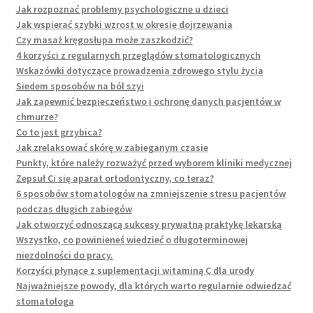
Jak rozpoznać problemy psychologiczne u dzieci
Jak wspierać szybki wzrost w okresie dojrzewania
Czy masaż kręgosłupa może zaszkodzić?
4 korzyści z regularnych przeglądów stomatologicznych
Wskazówki dotyczące prowadzenia zdrowego stylu życia
Siedem sposobów na ból szyi
Jak zapewnić bezpieczeństwo i ochronę danych pacjentów w
chmurze?
Co to jest grzybica?
Jak zrelaksować skórę w zabieganym czasie
Punkty, które należy rozważyć przed wyborem kliniki medycznej
Zepsuł Ci się aparat ortodontyczny, co teraz?
6 sposobów stomatologów na zmniejszenie stresu pacjentów
podczas długich zabiegów
Jak otworzyć odnoszącą sukcesy prywatną praktykę lekarską
Wszystko, co powinieneś wiedzieć o długoterminowej
niezdolności do pracy.
Korzyści płynące z suplementacji witaminą C dla urody
Najważniejsze powody, dla których warto regularnie odwiedzać
stomatologa