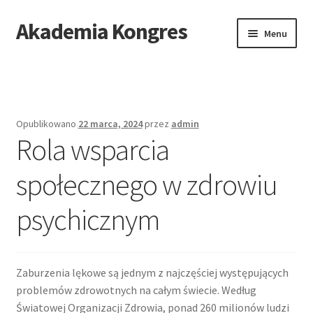
Akademia Kongres
Przejdź
Przejdź
Menu
do
do
nawigacji
treści
Strona główna
Mapa stron
Opublikowano
22 marca, 2024
przez
admin
Rola wsparcia
społecznego w zdrowiu
psychicznym
Zaburzenia lękowe są jednym z najczęściej występujących
problemów zdrowotnych na całym świecie. Według
Światowej Organizacji Zdrowia, ponad 260 milionów ludzi