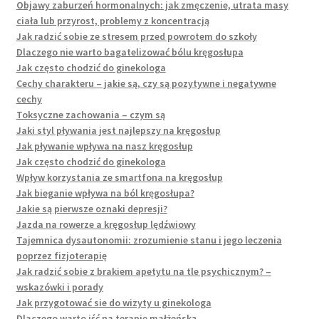
Objawy zaburzeń hormonalnych: jak zmęczenie, utrata masy
ciała lub przyrost, problemy z koncentracją
Jak radzić sobie ze stresem przed powrotem do szkoły
Dlaczego nie warto bagatelizować bólu kręgosłupa
Jak często chodzić do ginekologa
Cechy charakteru – jakie są, czy są pozytywne i negatywne
cechy
Toksyczne zachowania – czym są
Jaki styl pływania jest najlepszy na kręgosłup
Jak pływanie wpływa na nasz kręgosłup
Jak często chodzić do ginekologa
Wpływ korzystania ze smartfona na kręgosłup
Jak bieganie wpływa na ból kręgosłupa?
Jakie są pierwsze oznaki depresji?
Jazda na rowerze a kręgosłup lędźwiowy
Tajemnica dysautonomii: zrozumienie stanu i jego leczenia
poprzez fizjoterapię
Jak radzić sobie z brakiem apetytu na tle psychicznym? –
wskazówki i porady
Jak przygotować sie do wizyty u ginekologa
Dlaczego warto iść na terapię małżeńską