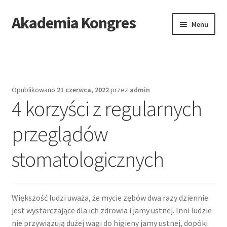
Akademia Kongres
Przejdź
Przejdź
Menu
do
do
nawigacji
treści
Strona główna
Mapa stron
Opublikowano
21 czerwca, 2022
przez
admin
4 korzyści z regularnych
przeglądów
stomatologicznych
Większość ludzi uważa, że mycie zębów dwa razy dziennie
jest wystarczające dla ich zdrowia i jamy ustnej. Inni ludzie
nie przywiązują dużej wagi do higieny jamy ustnej, dopóki