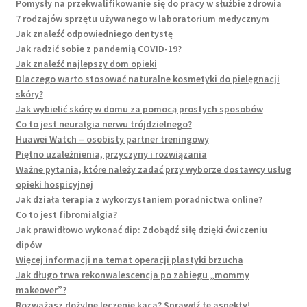
Pomysły na przekwalifikowanie się do pracy w służbie zdrowia
7 rodzajów sprzętu używanego w laboratorium medycznym
Jak znaleźć odpowiedniego dentystę
Jak radzić sobie z pandemią COVID-19?
Jak znaleźć najlepszy dom opieki
Dlaczego warto stosować naturalne kosmetyki do pielęgnacji
skóry?
Jak wybielić skórę w domu za pomocą prostych sposobów
Co to jest neuralgia nerwu trójdzielnego?
Huawei Watch – osobisty partner treningowy
Piętno uzależnienia, przyczyny i rozwiązania
Ważne pytania, które należy zadać przy wyborze dostawcy usług
opieki hospicyjnej
Jak działa terapia z wykorzystaniem poradnictwa online?
Co to jest fibromialgia?
Jak prawidłowo wykonać dip: Zdobądź siłę dzięki ćwiczeniu
dipów
Więcej informacji na temat operacji plastyki brzucha
Jak długo trwa rekonwalescencja po zabiegu „mommy
makeover”?
Rozważasz dożylne leczenie kaca? Sprawdź te aspekty!