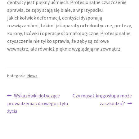
dentysty jest piękny uśmiech. Profesjonalne czyszczenie
sprawia, że zęby stają się białe, a w przypadku
jakichkolwiek deformacji, dentyści dysponują
rozwiązaniami, takimi jak aparaty ortodontyczne, protezy,
korony, licówki i operacje stomatologiczne. Profesjonalne
czyszczenie nie tylko sprawia, że zęby są zdrowe
wewnątrz, ale również pięknie wyglądają na zewnątrz.
Kategoria:
News
Nawigacja
Poprzedni
Następny
Wskazówki dotyczące
Czy masaż kręgosłupa może
wpis:
wpis:
prowadzenia zdrowego stylu
zaszkodzić?
wpisu
życia