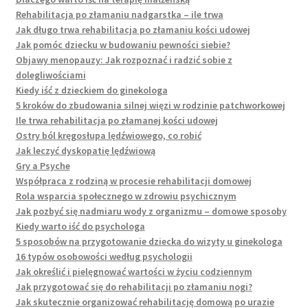
Rehabilitacja po złamaniu nadgarstka – ile trwa
Jak długo trwa rehabilitacja po złamaniu kości udowej
Jak pomóc dziecku w budowaniu pewności siebie?
Objawy menopauzy: Jak rozpoznać i radzić sobie z
dolegliwościami
Kiedy iść z dzieckiem do ginekologa
5 kroków do zbudowania silnej więzi w rodzinie patchworkowej
Ile trwa rehabilitacja po złamanej kości udowej
Ostry ból kręgosłupa lędźwiowego, co robić
Jak leczyć dyskopatię lędźwiową
Gry a Psyche
Współpraca z rodziną w procesie rehabilitacji domowej
Rola wsparcia społecznego w zdrowiu psychicznym
Jak pozbyć się nadmiaru wody z organizmu – domowe sposoby
Kiedy warto iść do psychologa
5 sposobów na przygotowanie dziecka do wizyty u ginekologa
16 typów osobowości według psychologii
Jak określić i pielęgnować wartości w życiu codziennym
Jak przygotować się do rehabilitacji po złamaniu nogi?
Jak skutecznie organizować rehabilitację domową po urazie