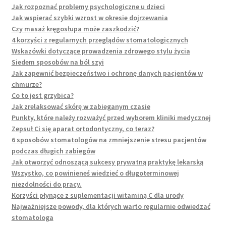
Jak rozpoznać problemy psychologiczne u dzieci
Jak wspierać szybki wzrost w okresie dojrzewania
Czy masaż kręgosłupa może zaszkodzić?
4 korzyści z regularnych przeglądów stomatologicznych
Wskazówki dotyczące prowadzenia zdrowego stylu życia
Siedem sposobów na ból szyi
Jak zapewnić bezpieczeństwo i ochronę danych pacjentów w
chmurze?
Co to jest grzybica?
Jak zrelaksować skórę w zabieganym czasie
Punkty, które należy rozważyć przed wyborem kliniki medycznej
Zepsuł Ci się aparat ortodontyczny, co teraz?
6 sposobów stomatologów na zmniejszenie stresu pacjentów
podczas długich zabiegów
Jak otworzyć odnoszącą sukcesy prywatną praktykę lekarską
Wszystko, co powinieneś wiedzieć o długoterminowej
niezdolności do pracy.
Korzyści płynące z suplementacji witaminą C dla urody
Najważniejsze powody, dla których warto regularnie odwiedzać
stomatologa