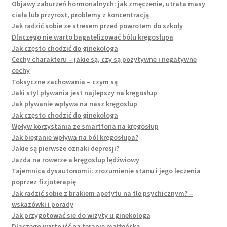
Objawy zaburzeń hormonalnych: jak zmęczenie, utrata masy
ciała lub przyrost, problemy z koncentracją
Jak radzić sobie ze stresem przed powrotem do szkoły
Dlaczego nie warto bagatelizować bólu kręgosłupa
Jak często chodzić do ginekologa
Cechy charakteru – jakie są, czy są pozytywne i negatywne
cechy
Toksyczne zachowania – czym są
Jaki styl pływania jest najlepszy na kręgosłup
Jak pływanie wpływa na nasz kręgosłup
Jak często chodzić do ginekologa
Wpływ korzystania ze smartfona na kręgosłup
Jak bieganie wpływa na ból kręgosłupa?
Jakie są pierwsze oznaki depresji?
Jazda na rowerze a kręgosłup lędźwiowy
Tajemnica dysautonomii: zrozumienie stanu i jego leczenia
poprzez fizjoterapię
Jak radzić sobie z brakiem apetytu na tle psychicznym? –
wskazówki i porady
Jak przygotować sie do wizyty u ginekologa
Dlaczego warto iść na terapię małżeńską