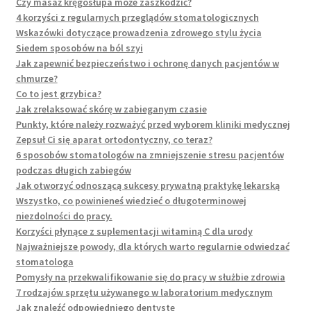
Czy masaż kręgosłupa może zaszkodzić?
4 korzyści z regularnych przeglądów stomatologicznych
Wskazówki dotyczące prowadzenia zdrowego stylu życia
Siedem sposobów na ból szyi
Jak zapewnić bezpieczeństwo i ochronę danych pacjentów w
chmurze?
Co to jest grzybica?
Jak zrelaksować skórę w zabieganym czasie
Punkty, które należy rozważyć przed wyborem kliniki medycznej
Zepsuł Ci się aparat ortodontyczny, co teraz?
6 sposobów stomatologów na zmniejszenie stresu pacjentów
podczas długich zabiegów
Jak otworzyć odnoszącą sukcesy prywatną praktykę lekarską
Wszystko, co powinieneś wiedzieć o długoterminowej
niezdolności do pracy.
Korzyści płynące z suplementacji witaminą C dla urody
Najważniejsze powody, dla których warto regularnie odwiedzać
stomatologa
Pomysły na przekwalifikowanie się do pracy w służbie zdrowia
7 rodzajów sprzętu używanego w laboratorium medycznym
Jak znaleźć odpowiedniego dentystę