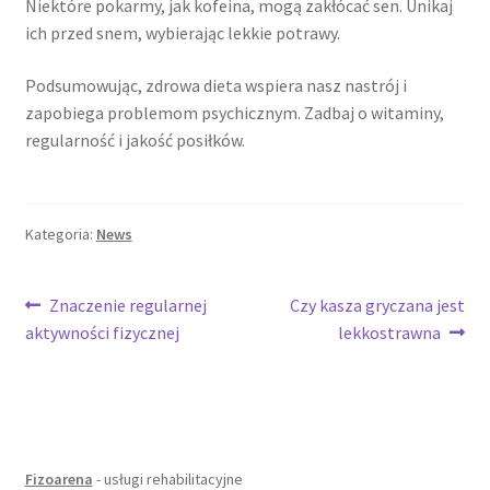
Niektóre pokarmy, jak kofeina, mogą zakłócać sen. Unikaj
ich przed snem, wybierając lekkie potrawy.
Podsumowując, zdrowa dieta wspiera nasz nastrój i
zapobiega problemom psychicznym. Zadbaj o witaminy,
regularność i jakość posiłków.
Kategoria:
News
Nawigacja
Poprzedni
Następny
Znaczenie regularnej
Czy kasza gryczana jest
wpis:
wpis:
aktywności fizycznej
lekkostrawna
wpisu
Fizoarena
- usługi rehabilitacyjne