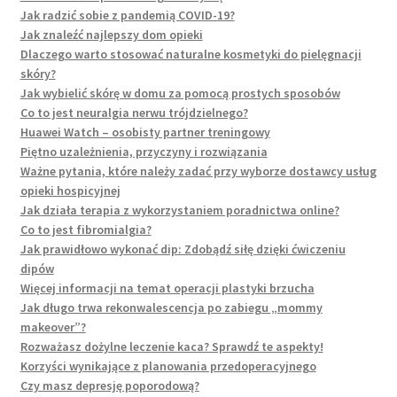
Jak radzić sobie z pandemią COVID-19?
Jak znaleźć najlepszy dom opieki
Dlaczego warto stosować naturalne kosmetyki do pielęgnacji
skóry?
Jak wybielić skórę w domu za pomocą prostych sposobów
Co to jest neuralgia nerwu trójdzielnego?
Huawei Watch – osobisty partner treningowy
Piętno uzależnienia, przyczyny i rozwiązania
Ważne pytania, które należy zadać przy wyborze dostawcy usług
opieki hospicyjnej
Jak działa terapia z wykorzystaniem poradnictwa online?
Co to jest fibromialgia?
Jak prawidłowo wykonać dip: Zdobądź siłę dzięki ćwiczeniu
dipów
Więcej informacji na temat operacji plastyki brzucha
Jak długo trwa rekonwalescencja po zabiegu „mommy
makeover”?
Rozważasz dożylne leczenie kaca? Sprawdź te aspekty!
Korzyści wynikające z planowania przedoperacyjnego
Czy masz depresję poporodową?