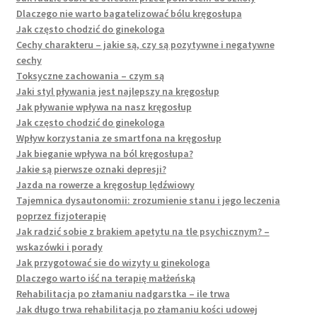
Dlaczego nie warto bagatelizować bólu kręgosłupa
Jak często chodzić do ginekologa
Cechy charakteru – jakie są, czy są pozytywne i negatywne
cechy
Toksyczne zachowania – czym są
Jaki styl pływania jest najlepszy na kręgosłup
Jak pływanie wpływa na nasz kręgosłup
Jak często chodzić do ginekologa
Wpływ korzystania ze smartfona na kręgosłup
Jak bieganie wpływa na ból kręgosłupa?
Jakie są pierwsze oznaki depresji?
Jazda na rowerze a kręgosłup lędźwiowy
Tajemnica dysautonomii: zrozumienie stanu i jego leczenia
poprzez fizjoterapię
Jak radzić sobie z brakiem apetytu na tle psychicznym? –
wskazówki i porady
Jak przygotować sie do wizyty u ginekologa
Dlaczego warto iść na terapię małżeńską
Rehabilitacja po złamaniu nadgarstka – ile trwa
Jak długo trwa rehabilitacja po złamaniu kości udowej