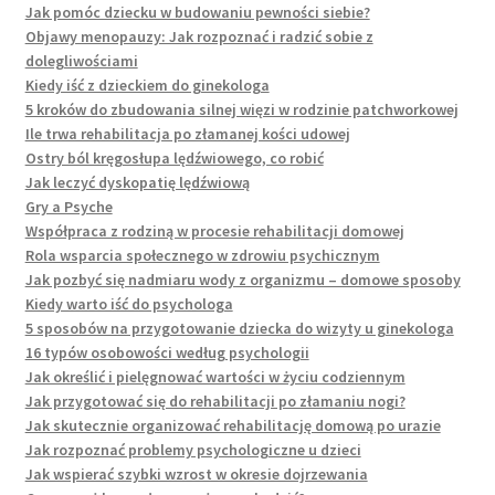
Jak pomóc dziecku w budowaniu pewności siebie?
Objawy menopauzy: Jak rozpoznać i radzić sobie z
dolegliwościami
Kiedy iść z dzieckiem do ginekologa
5 kroków do zbudowania silnej więzi w rodzinie patchworkowej
Ile trwa rehabilitacja po złamanej kości udowej
Ostry ból kręgosłupa lędźwiowego, co robić
Jak leczyć dyskopatię lędźwiową
Gry a Psyche
Współpraca z rodziną w procesie rehabilitacji domowej
Rola wsparcia społecznego w zdrowiu psychicznym
Jak pozbyć się nadmiaru wody z organizmu – domowe sposoby
Kiedy warto iść do psychologa
5 sposobów na przygotowanie dziecka do wizyty u ginekologa
16 typów osobowości według psychologii
Jak określić i pielęgnować wartości w życiu codziennym
Jak przygotować się do rehabilitacji po złamaniu nogi?
Jak skutecznie organizować rehabilitację domową po urazie
Jak rozpoznać problemy psychologiczne u dzieci
Jak wspierać szybki wzrost w okresie dojrzewania