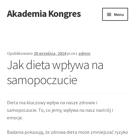
Akademia Kongres
Przejdź
Przejdź
Menu
do
do
nawigacji
treści
Strona główna
Mapa stron
Opublikowano
20 września, 2024
przez
admin
Jak dieta wpływa na
samopoczucie
Dieta ma kluczowy wpływ na nasze zdrowie i
samopoczucie. To, co jemy, wpływa na nasz nastrój i
emocje.
Badania pokazują, że zdrowa dieta może zmniejszać ryzyko