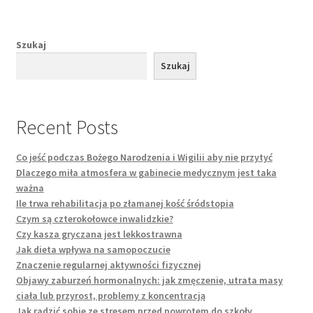
Szukaj
Szukaj
Recent Posts
Co jeść podczas Bożego Narodzenia i Wigilii aby nie przytyć
Dlaczego miła atmosfera w gabinecie medycznym jest taka
ważna
Ile trwa rehabilitacja po złamanej kość śródstopia
Czym są czterokołowce inwalidzkie?
Czy kasza gryczana jest lekkostrawna
Jak dieta wpływa na samopoczucie
Znaczenie regularnej aktywności fizycznej
Objawy zaburzeń hormonalnych: jak zmęczenie, utrata masy
ciała lub przyrost, problemy z koncentracją
Jak radzić sobie ze stresem przed powrotem do szkoły