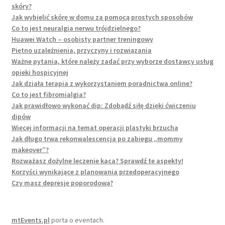
skóry?
Jak wybielić skórę w domu za pomocą prostych sposobów
Co to jest neuralgia nerwu trójdzielnego?
Huawei Watch – osobisty partner treningowy
Piętno uzależnienia, przyczyny i rozwiązania
Ważne pytania, które należy zadać przy wyborze dostawcy usług
opieki hospicyjnej
Jak działa terapia z wykorzystaniem poradnictwa online?
Co to jest fibromialgia?
Jak prawidłowo wykonać dip: Zdobądź siłę dzięki ćwiczeniu
dipów
Więcej informacji na temat operacji plastyki brzucha
Jak długo trwa rekonwalescencja po zabiegu „mommy
makeover”?
Rozważasz dożylne leczenie kaca? Sprawdź te aspekty!
Korzyści wynikające z planowania przedoperacyjnego
Czy masz depresję poporodową?
mtEvents.pl
porta o eventach.