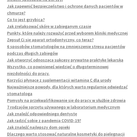
Jak zapewnić bezpieczeństwo i ochronę danych pacjentów w
chmurze?
Co to jest grzybica?
Jak zrelaksować skórę w zabieganym czasie
Punkty, które należy rozważyć przed wyborem kliniki medycznej
Zepsuł Ci się aparat ortodontyczny, co teraz?
6 sposobów stomatologów na zmniejszenie stresu pacjentów
podczas długich zabiegów
Jak otworzyć odnoszącą sukcesy prywatną praktykę lekarską
Wszystko, co powinieneś wiedzieć o długoterminowej
niezdolności do pracy.
Korzyści płynące z suplementacji witaminą C dla urody
Najważniejsze powody, dla których warto regularnie odwiedzać
stomatologa
Pomysły na przekwalifikowanie się do pracy w służbie zdrowia
7 rodzajów sprzętu używanego w laboratorium medycznym
Jak znaleźć odpowiedniego dentystę
Jak radzić sobie z pandemią COVID-19?
Jak znaleźć najlepszy dom opieki
Dlaczego warto stosować naturalne kosmetyki do pielęgnacji