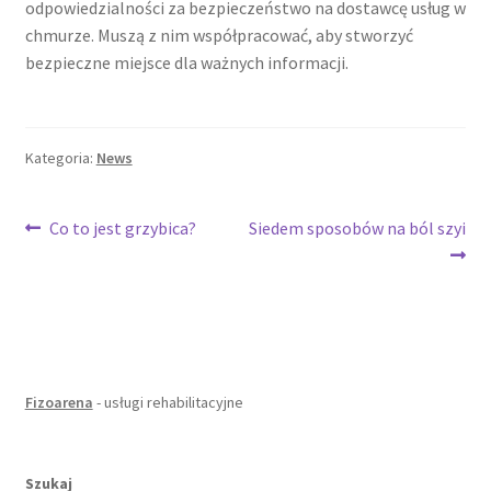
odpowiedzialności za bezpieczeństwo na dostawcę usług w
chmurze. Muszą z nim współpracować, aby stworzyć
bezpieczne miejsce dla ważnych informacji.
Kategoria:
News
Nawigacja
Poprzedni
Następny
Co to jest grzybica?
Siedem sposobów na ból szyi
wpis:
wpis:
wpisu
Fizoarena
- usługi rehabilitacyjne
Szukaj