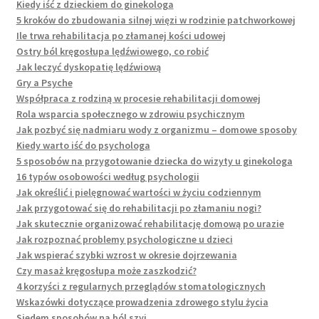
Kiedy iść z dzieckiem do ginekologa
5 kroków do zbudowania silnej więzi w rodzinie patchworkowej
Ile trwa rehabilitacja po złamanej kości udowej
Ostry ból kręgosłupa lędźwiowego, co robić
Jak leczyć dyskopatię lędźwiową
Gry a Psyche
Współpraca z rodziną w procesie rehabilitacji domowej
Rola wsparcia społecznego w zdrowiu psychicznym
Jak pozbyć się nadmiaru wody z organizmu – domowe sposoby
Kiedy warto iść do psychologa
5 sposobów na przygotowanie dziecka do wizyty u ginekologa
16 typów osobowości według psychologii
Jak określić i pielęgnować wartości w życiu codziennym
Jak przygotować się do rehabilitacji po złamaniu nogi?
Jak skutecznie organizować rehabilitację domową po urazie
Jak rozpoznać problemy psychologiczne u dzieci
Jak wspierać szybki wzrost w okresie dojrzewania
Czy masaż kręgosłupa może zaszkodzić?
4 korzyści z regularnych przeglądów stomatologicznych
Wskazówki dotyczące prowadzenia zdrowego stylu życia
Siedem sposobów na ból szyi