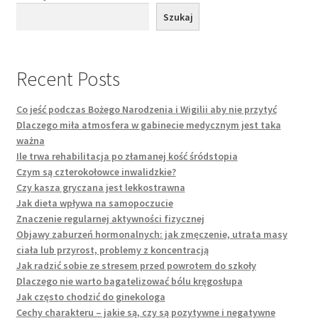
Szukaj
Recent Posts
Co jeść podczas Bożego Narodzenia i Wigilii aby nie przytyć
Dlaczego miła atmosfera w gabinecie medycznym jest taka
ważna
Ile trwa rehabilitacja po złamanej kość śródstopia
Czym są czterokołowce inwalidzkie?
Czy kasza gryczana jest lekkostrawna
Jak dieta wpływa na samopoczucie
Znaczenie regularnej aktywności fizycznej
Objawy zaburzeń hormonalnych: jak zmęczenie, utrata masy
ciała lub przyrost, problemy z koncentracją
Jak radzić sobie ze stresem przed powrotem do szkoły
Dlaczego nie warto bagatelizować bólu kręgosłupa
Jak często chodzić do ginekologa
Cechy charakteru – jakie są, czy są pozytywne i negatywne