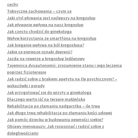
cechy
Toksyczne zachowania – czym są
Jaki styl pływania jest najlepszy na kręgosłup
Jak pływanie wpływa na nasz kręgosłup
Jak często chodzić do ginekologa
Wpływ korzystania ze smartfona na kręgosłup
Jak bieganie wpływa na ból kręgosłupa?
Jakie są pierwsze oznaki depresji?
Jazda na rowerze a kręgosłup lędźwiowy
Tajemnica dysautonomii: zrozumienie stanu i jego leczenia
poprzez fizjoterapię
Jak radzić sobie z brakiem apetytu na tle psychicznym? –
wskazówki i porady
Jak przygotować sie do wizyty u ginekologa
Dlaczego warto iść na terapię małżeńską
Rehabilitacja po złamaniu nadgarstka – ile trwa
Jak długo trwa rehabilitacja po złamaniu kości udowej
Jak pomóc dziecku w budowaniu pewności siebie?
Objawy menopauzy: Jak rozpoznać i radzić sobie z
dolegliwościami