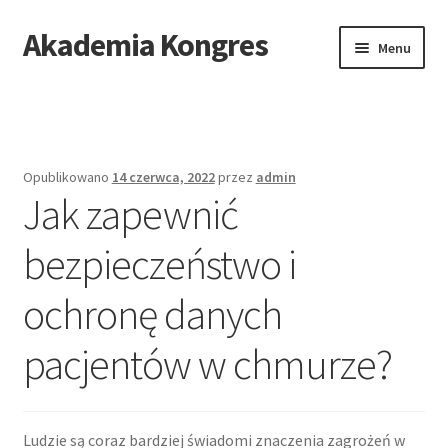
Akademia Kongres
Przejdź
Przejdź
Menu
do
do
nawigacji
treści
Strona główna
Mapa stron
Opublikowano
14 czerwca, 2022
przez
admin
Jak zapewnić
bezpieczeństwo i
ochronę danych
pacjentów w chmurze?
Ludzie są coraz bardziej świadomi znaczenia zagrożeń w