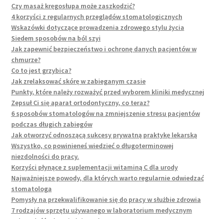
Czy masaż kręgosłupa może zaszkodzić?
4 korzyści z regularnych przeglądów stomatologicznych
Wskazówki dotyczące prowadzenia zdrowego stylu życia
Siedem sposobów na ból szyi
Jak zapewnić bezpieczeństwo i ochronę danych pacjentów w
chmurze?
Co to jest grzybica?
Jak zrelaksować skórę w zabieganym czasie
Punkty, które należy rozważyć przed wyborem kliniki medycznej
Zepsuł Ci się aparat ortodontyczny, co teraz?
6 sposobów stomatologów na zmniejszenie stresu pacjentów
podczas długich zabiegów
Jak otworzyć odnoszącą sukcesy prywatną praktykę lekarską
Wszystko, co powinieneś wiedzieć o długoterminowej
niezdolności do pracy.
Korzyści płynące z suplementacji witaminą C dla urody
Najważniejsze powody, dla których warto regularnie odwiedzać
stomatologa
Pomysły na przekwalifikowanie się do pracy w służbie zdrowia
7 rodzajów sprzętu używanego w laboratorium medycznym