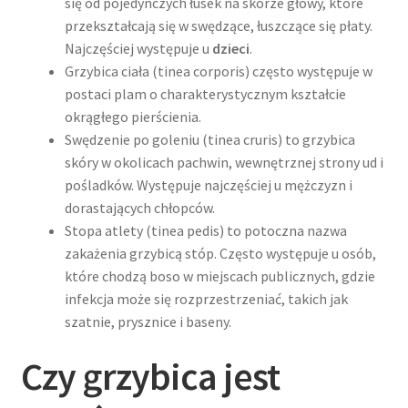
się od pojedynczych łusek na skórze głowy, które
przekształcają się w swędzące, łuszczące się płaty.
Najczęściej występuje u
dzieci
.
Grzybica ciała (tinea corporis) często występuje w
postaci plam o charakterystycznym kształcie
okrągłego pierścienia.
Swędzenie po goleniu (tinea cruris) to grzybica
skóry w okolicach pachwin, wewnętrznej strony ud i
pośladków. Występuje najczęściej u mężczyzn i
dorastających chłopców.
Stopa atlety (tinea pedis) to potoczna nazwa
zakażenia grzybicą stóp. Często występuje u osób,
które chodzą boso w miejscach publicznych, gdzie
infekcja może się rozprzestrzeniać, takich jak
szatnie, prysznice i baseny.
Czy grzybica jest