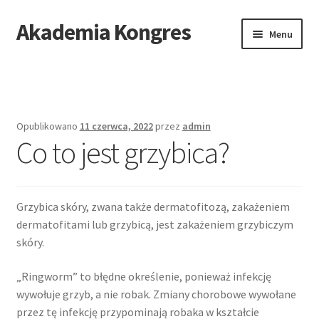
Akademia Kongres
Przejdź
Przejdź
Menu
do
do
nawigacji
treści
Strona główna
Mapa stron
Opublikowano
11 czerwca, 2022
przez
admin
Co to jest grzybica?
Grzybica skóry, zwana także dermatofitozą, zakażeniem
dermatofitami lub grzybicą, jest zakażeniem grzybiczym
skóry.
„Ringworm” to błędne określenie, ponieważ infekcję
wywołuje grzyb, a nie robak. Zmiany chorobowe wywołane
przez tę infekcję przypominają robaka w kształcie