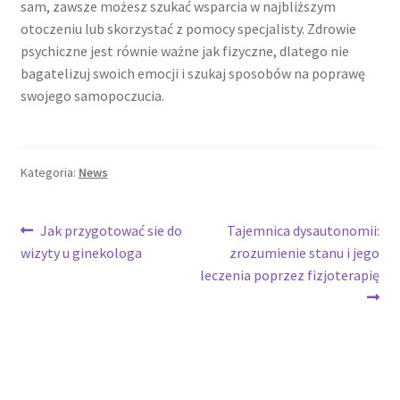
sam, zawsze możesz szukać wsparcia w najbliższym
otoczeniu lub skorzystać z pomocy specjalisty. Zdrowie
psychiczne jest równie ważne jak fizyczne, dlatego nie
bagatelizuj swoich emocji i szukaj sposobów na poprawę
swojego samopoczucia.
Kategoria:
News
Nawigacja
Poprzedni
Następny
Jak przygotować sie do
Tajemnica dysautonomii:
wpis:
wpis:
wizyty u ginekologa
zrozumienie stanu i jego
wpisu
leczenia poprzez fizjoterapię