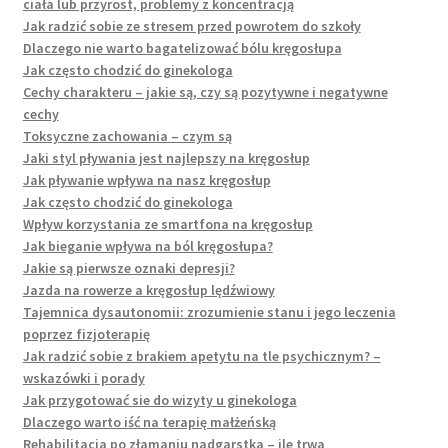
ciała lub przyrost, problemy z koncentracją
Jak radzić sobie ze stresem przed powrotem do szkoły
Dlaczego nie warto bagatelizować bólu kręgosłupa
Jak często chodzić do ginekologa
Cechy charakteru – jakie są, czy są pozytywne i negatywne
cechy
Toksyczne zachowania – czym są
Jaki styl pływania jest najlepszy na kręgosłup
Jak pływanie wpływa na nasz kręgosłup
Jak często chodzić do ginekologa
Wpływ korzystania ze smartfona na kręgosłup
Jak bieganie wpływa na ból kręgosłupa?
Jakie są pierwsze oznaki depresji?
Jazda na rowerze a kręgosłup lędźwiowy
Tajemnica dysautonomii: zrozumienie stanu i jego leczenia
poprzez fizjoterapię
Jak radzić sobie z brakiem apetytu na tle psychicznym? –
wskazówki i porady
Jak przygotować sie do wizyty u ginekologa
Dlaczego warto iść na terapię małżeńską
Rehabilitacja po złamaniu nadgarstka – ile trwa