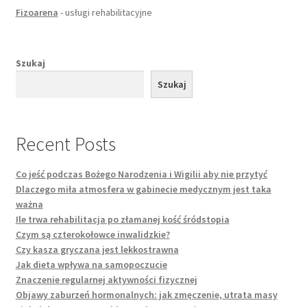
Fizoarena
- usługi rehabilitacyjne
Szukaj
Szukaj
Recent Posts
Co jeść podczas Bożego Narodzenia i Wigilii aby nie przytyć
Dlaczego miła atmosfera w gabinecie medycznym jest taka
ważna
Ile trwa rehabilitacja po złamanej kość śródstopia
Czym są czterokołowce inwalidzkie?
Czy kasza gryczana jest lekkostrawna
Jak dieta wpływa na samopoczucie
Znaczenie regularnej aktywności fizycznej
Objawy zaburzeń hormonalnych: jak zmęczenie, utrata masy