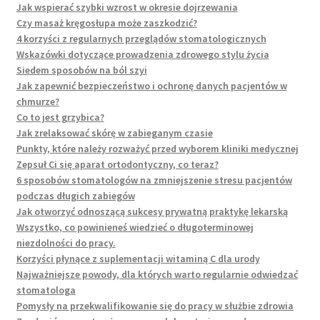
Jak wspierać szybki wzrost w okresie dojrzewania
Czy masaż kręgosłupa może zaszkodzić?
4 korzyści z regularnych przeglądów stomatologicznych
Wskazówki dotyczące prowadzenia zdrowego stylu życia
Siedem sposobów na ból szyi
Jak zapewnić bezpieczeństwo i ochronę danych pacjentów w
chmurze?
Co to jest grzybica?
Jak zrelaksować skórę w zabieganym czasie
Punkty, które należy rozważyć przed wyborem kliniki medycznej
Zepsuł Ci się aparat ortodontyczny, co teraz?
6 sposobów stomatologów na zmniejszenie stresu pacjentów
podczas długich zabiegów
Jak otworzyć odnoszącą sukcesy prywatną praktykę lekarską
Wszystko, co powinieneś wiedzieć o długoterminowej
niezdolności do pracy.
Korzyści płynące z suplementacji witaminą C dla urody
Najważniejsze powody, dla których warto regularnie odwiedzać
stomatologa
Pomysły na przekwalifikowanie się do pracy w służbie zdrowia