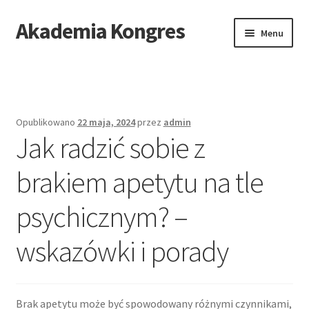
Akademia Kongres
Przejdź
Przejdź
Menu
do
do
nawigacji
treści
Strona główna
Mapa stron
Opublikowano
22 maja, 2024
przez
admin
Jak radzić sobie z
brakiem apetytu na tle
psychicznym? –
wskazówki i porady
Brak apetytu może być spowodowany różnymi czynnikami,