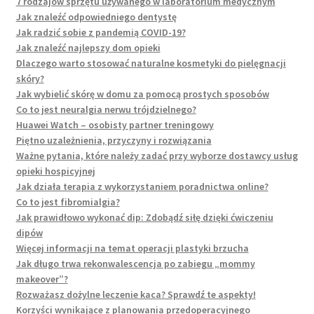
7 rodzajów sprzętu używanego w laboratorium medycznym
Jak znaleźć odpowiedniego dentystę
Jak radzić sobie z pandemią COVID-19?
Jak znaleźć najlepszy dom opieki
Dlaczego warto stosować naturalne kosmetyki do pielęgnacji
skóry?
Jak wybielić skórę w domu za pomocą prostych sposobów
Co to jest neuralgia nerwu trójdzielnego?
Huawei Watch – osobisty partner treningowy
Piętno uzależnienia, przyczyny i rozwiązania
Ważne pytania, które należy zadać przy wyborze dostawcy usług
opieki hospicyjnej
Jak działa terapia z wykorzystaniem poradnictwa online?
Co to jest fibromialgia?
Jak prawidłowo wykonać dip: Zdobądź siłę dzięki ćwiczeniu
dipów
Więcej informacji na temat operacji plastyki brzucha
Jak długo trwa rekonwalescencja po zabiegu „mommy
makeover”?
Rozważasz dożylne leczenie kaca? Sprawdź te aspekty!
Korzyści wynikające z planowania przedoperacyjnego