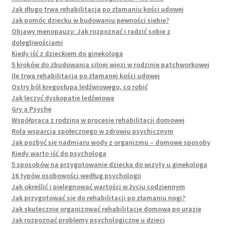
Jak długo trwa rehabilitacja po złamaniu kości udowej
Jak pomóc dziecku w budowaniu pewności siebie?
Objawy menopauzy: Jak rozpoznać i radzić sobie z
dolegliwościami
Kiedy iść z dzieckiem do ginekologa
5 kroków do zbudowania silnej więzi w rodzinie patchworkowej
Ile trwa rehabilitacja po złamanej kości udowej
Ostry ból kręgosłupa lędźwiowego, co robić
Jak leczyć dyskopatię lędźwiową
Gry a Psyche
Współpraca z rodziną w procesie rehabilitacji domowej
Rola wsparcia społecznego w zdrowiu psychicznym
Jak pozbyć się nadmiaru wody z organizmu – domowe sposoby
Kiedy warto iść do psychologa
5 sposobów na przygotowanie dziecka do wizyty u ginekologa
16 typów osobowości według psychologii
Jak określić i pielęgnować wartości w życiu codziennym
Jak przygotować się do rehabilitacji po złamaniu nogi?
Jak skutecznie organizować rehabilitację domową po urazie
Jak rozpoznać problemy psychologiczne u dzieci